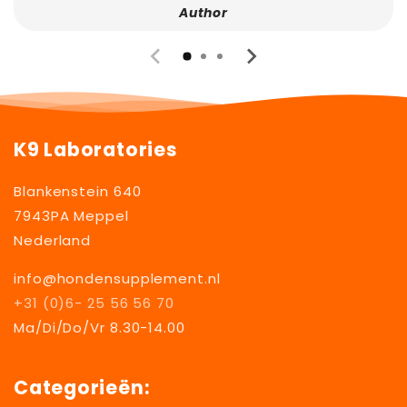
Author
K9 Laboratories
Blankenstein 640
7943PA Meppel
Nederland
info@hondensupplement.nl
+31 (0)6- 25 56 56 70
Ma/Di/Do/Vr 8.30-14.00
Categorieën: