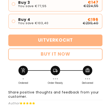
€147
Buy 3
€224,55
You save €77,55
€196
Buy 4
€299,40
You save €103,40
UITVERKOCHT
BUY IT NOW
add_shopping_cart
local_shipping
redeem
-
- - -
- - -
Ordered
Order Ready
Delivered
Share positive thoughts and feedback from your
customer.
Author