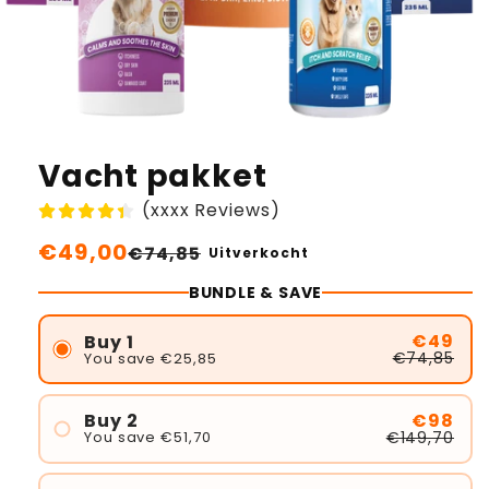
Vacht pakket
(xxxx Reviews)
Normale
€49,00
Aanbiedingsprijs
€74,85
Uitverkocht
prijs
BUNDLE & SAVE
€49
Buy 1
€74,85
You save €25,85
€98
Buy 2
€149,70
You save €51,70