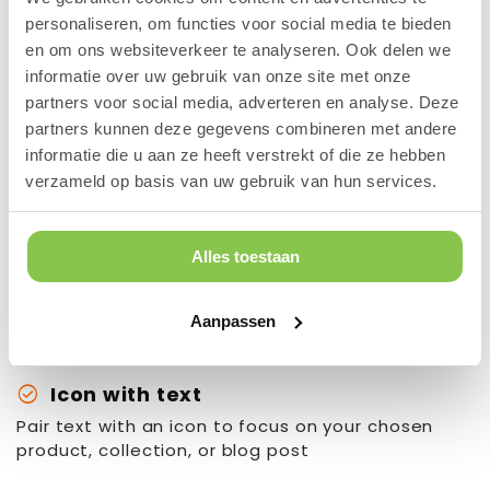
personaliseren, om functies voor social media te bieden
en om ons websiteverkeer te analyseren. Ook delen we
informatie over uw gebruik van onze site met onze
partners voor social media, adverteren en analyse. Deze
partners kunnen deze gegevens combineren met andere
Content heading
informatie die u aan ze heeft verstrekt of die ze hebben
verzameld op basis van uw gebruik van hun services.
Pair icons with content to focus on your chosen
product, collection, or blog post. Add details on
Alles toestaan
availability, style, or even provide a review.
Button label
Aanpassen
check_circle
Icon with text
Pair text with an icon to focus on your chosen
product, collection, or blog post