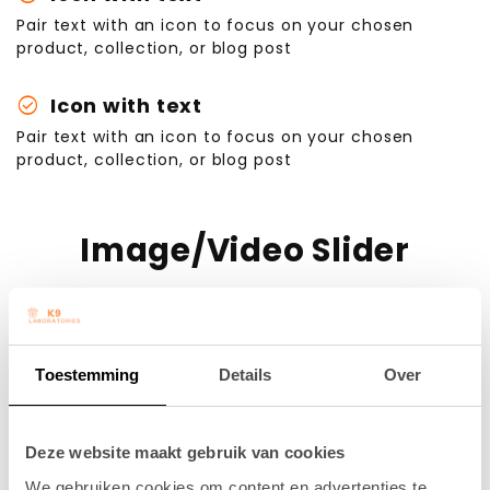
Pair text with an icon to focus on your chosen
product, collection, or blog post
check_circle
Icon with text
Pair text with an icon to focus on your chosen
product, collection, or blog post
Image/Video Slider
Toestemming
Details
Over
Deze website maakt gebruik van cookies
We gebruiken cookies om content en advertenties te