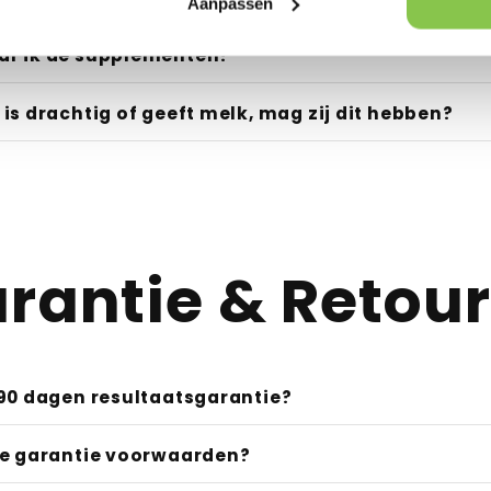
Aanpassen
upplement.nl
r ik de supplementen?
is drachtig of geeft melk, mag zij dit hebben?
rantie & Retou
 90 dagen resultaatsgarantie?
de garantie voorwaarden?