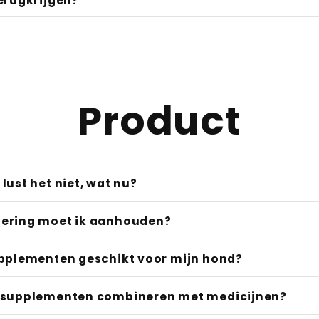
rkdagen:
terugkrijgen?
n met de klantenservice; de nalevering gebeurt vo
ch.
rzenden:
af:
mgeving:
et met terugwerkende kracht
2 weken
Product
nog niets?
t mijn kortingscode niet (optimaal)?
baar:
deel:
lust het niet, wat nu?
baar:
ering moet ik aanhouden?
eel vs. Codes:
gewicht
upplementen geschikt voor mijn hond?
 voeding:
e supplementen combineren met medicijnen?