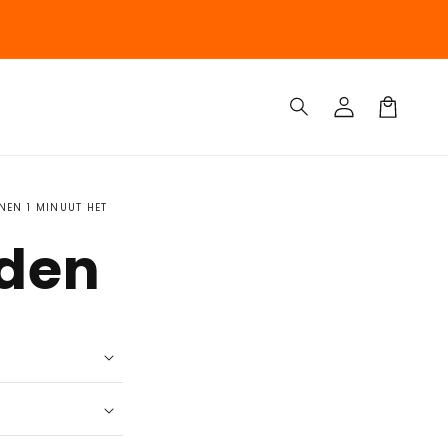
ingen
Inloggen
Winkelwage
NEN 1 MINUUT HET
nden
lwagen”
.