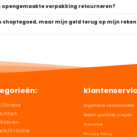
n opengemaakte verpakking retourneren?
en shoptegoed, maar mijn geld terug op mijn reken
egorieën:
klantenservi
t/Stress
Algemene voorwaarden
ichten
Meest gestelde vragen
klieren
Garantie
els/irritatie
Privacy Policy