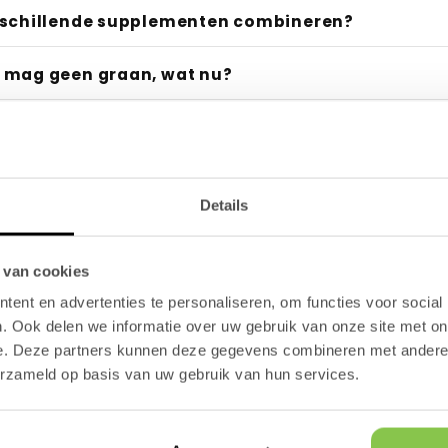
se (Week 1):
vóór betaling:
j-truc":
rschillende supplementen combineren?
ups & drachtige honden:
 mag geen graan, wat nu?
:
grediënten:
 hond:
geen specifiek medisch advies
ie supplementen geschikt voor zieke/oude honden?
ie supplementen geschikt voor mensen en/of katte
90 dagen resultaatsgarantie
Details
kan ik resultaat verwachten?
 van cookies
t verschil tussen de snoepjes en het poeder?
niet meer retour
ent en advertenties te personaliseren, om functies voor social
. Ook delen we informatie over uw gebruik van onze site met on
 krijgt diarree van de supplementen, wat nu?
e. Deze partners kunnen deze gegevens combineren met andere i
erzameld op basis van uw gebruik van hun services.
eef ik mijn hond de supplementen?
ijn hond medicijnen gebruikt?