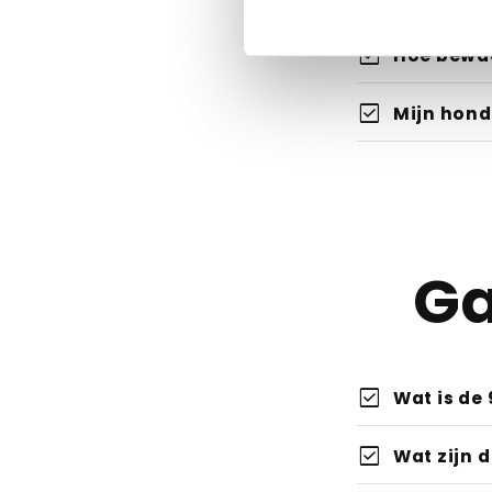
www.kattens
check_box
Hoe bewaa
check_box
Mijn hond 
Ga
check_box
Wat is de
check_box
Wat zijn 