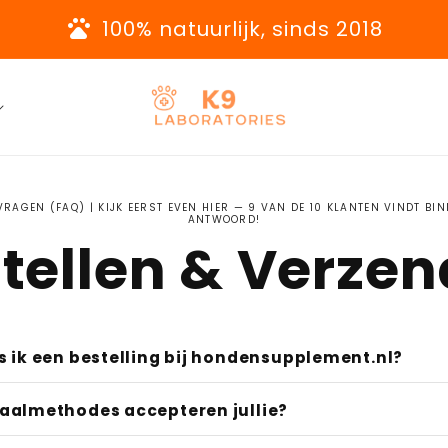
onder vulstoffen of kunstmatige toevoeg
VRAGEN (FAQ) | KIJK EERST EVEN HIER — 9 VAN DE 10 KLANTEN VINDT BIN
ANTWOORD!
tellen & Verze
s ik een bestelling bij hondensupplement.nl?
 zeer eenvoudig en snel geregeld in 5 stappen:
aalmethodes accepteren jullie?
ecteer het gewenste product en klik op
“In winke