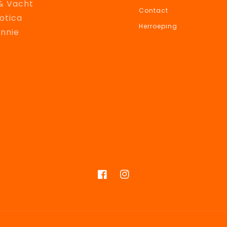
& Vacht
Contact
otica
Herroeping
onnie
Facebook
Instagram