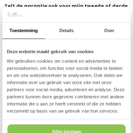
Telt de garantie ook voor mijn tweede of derde
bestelling van hetzelfde product?
Nee. De garantie is strikt een eenmalige
Toestemming
Details
Over
testgarantie op je éérste aankoop.
De 90-Dagen Resultaatsgarantie is bedoeld om
Deze website maakt gebruik van cookies
je het vertrouwen te geven om ons product voor
We gebruiken cookies om content en advertenties te
het eerst uit te proberen.
personaliseren, om functies voor social media te bieden
Let op: Maak de juiste keuze bij je eerste
en om ons websiteverkeer te analyseren. Ook delen we
informatie over uw gebruik van onze site met onze
bestelling!
partners voor social media, adverteren en analyse. Deze
Omdat de garantie slechts
één (1) keer per
partners kunnen deze gegevens combineren met andere
huishouden en per product
kan worden
informatie die u aan ze heeft verstrekt of die ze hebben
verzameld op basis van uw gebruik van hun services.
ingeroepen, raden wij aan om direct een
voordeelbundel
te kiezen. Zo ben je verzekerd
van:
Alles toestaan