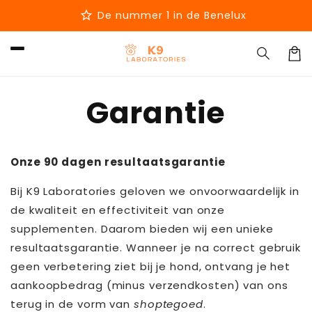
Meteen
star
naar de
De nummer 1 in de Benelux
content
Winkel
Garantie
Onze 90 dagen resultaatsgarantie
Bij K9 Laboratories geloven we onvoorwaardelijk in
de kwaliteit en effectiviteit van onze
supplementen. Daarom bieden wij een unieke
resultaatsgarantie. Wanneer je na correct gebruik
geen verbetering ziet bij je hond, ontvang je het
aankoopbedrag (minus verzendkosten) van ons
terug in de vorm van
shoptegoed
.