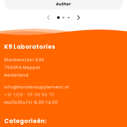
Author
K9 Laboratories
Blankenstein 640
7943PA Meppel
Nederland
info@hondensupplement.nl
+31 (0)6- 25 56 56 70
Ma/Di/Do/Vr 8.30-14.00
Categorieën: