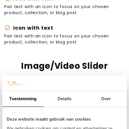
Pair text with an icon to focus on your chosen
product, collection, or blog post
check_circle
Icon with text
Pair text with an icon to focus on your chosen
product, collection, or blog post
Image/Video Slider
Toestemming
Details
Over
Deze website maakt gebruik van cookies
We gebruiken cookies om content en advertenties te