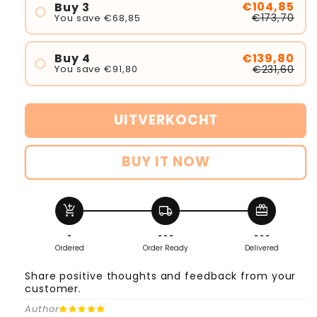
€104,85
Buy 3
€173,70
You save €68,85
€139,80
Buy 4
€231,60
You save €91,80
UITVERKOCHT
BUY IT NOW
add_shopping_cart
local_shipping
redeem
-
- - -
- - -
Ordered
Order Ready
Delivered
Share positive thoughts and feedback from your
customer.
Author