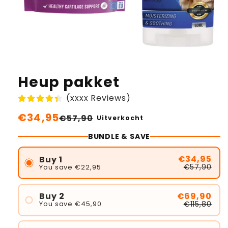
Heup pakket
(xxxx Reviews)
Normale
€34,95
Aanbiedingsprijs
€57,90
Uitverkocht
prijs
BUNDLE & SAVE
€34,95
Buy 1
€57,90
You save €22,95
€69,90
Buy 2
€115,80
You save €45,90