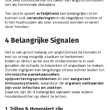
ook veel voorkomende oorzaken van angststoornissen,
net als
hormonale disbalans
.
Ten slotte speelt
erfelijkheid
een belangrijke rol en
kunnen ook
veranderingen
in de dagelijkse routine of
in het huishouden als zeer stressvol worden ervaren
door honden.
4 Belangrijke Signalen
Het is van groot belang om angst/stress bij honden in
een zo vroeg mogelijk stadium te herkennen.
Indien er direct actie wordt ondernomen is in veel
gevallen de schade te beperken of ongedaan te maken.
Zonder ingrijpen kan langdurige stress echter leiden tot
chronische paniekaanvallen,
spijsverteringsproblemen
en een
aangetast
immuunsysteem
, waardoor de
organen vatbaarder
zijn voor infecties en ziekten
.
Daarom zijn dit 4 belangrijke signalen waar iedere
hondenbezitter op dient te letten:
1. Trillen & Hyperalert zijn