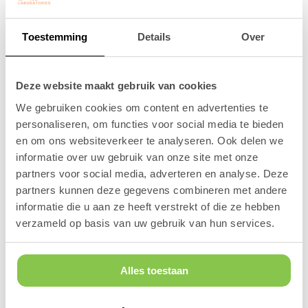
Baanbrekend onderzoek heeft namelijk aangetoond dat
Toestemming
Details
Over
er speciale voor mensen onzichtbare stofjes bestaan
die
angst&stress
bij honden
kunnen
tegen gaan, dit
zijn "feromonen".
Deze website maakt gebruik van cookies
Honden gebruiken deze stofjes om onderling te
communiceren.
Het is een soort onzichtbare taal voor
We gebruiken cookies om content en advertenties te
honden!
personaliseren, om functies voor social media te bieden
en om ons websiteverkeer te analyseren. Ook delen we
Kort gezegd, feromonen zijn chemische signaaltjes die
alleen door dieren kunnen worden waargenomen.
informatie over uw gebruik van onze site met onze
Bij honden vertellen ze veel, van "ik ben relaxt" tot "dit is
partners voor social media, adverteren en analyse. Deze
mijn territorium".
partners kunnen deze gegevens combineren met andere
Heb je je nooit af gevraagd waarom sommige andere
informatie die u aan ze heeft verstrekt of die ze hebben
honden
zonder aanleiding
agressief doen naar je hond
verzameld op basis van uw gebruik van hun services.
tijdens de wandeling?
Dan heeft dit meestal maken met feromonen die je
hond af scheidt en waar andere honden verschillend op
Alles toestaan
kunnen reageren.
En weet je wat het sterkste feromoon is dat er