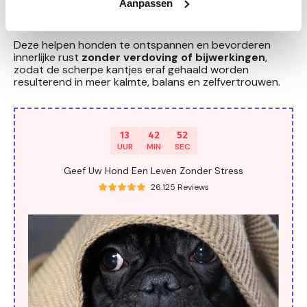
Aanpassen
bestaat? Dat van moederhonden. Het kalmeert pups
maar werkt ook bij volwassen honden.
Deze helpen honden te ontspannen en bevorderen
innerlijke rust
zonder verdoving of bijwerkingen
,
zodat de scherpe kantjes eraf gehaald worden
resulterend in meer kalmte, balans en zelfvertrouwen.
13
42
51
UUR
MIN
SEC
Geef Uw Hond Een Leven Zonder Stress
26.125 Reviews