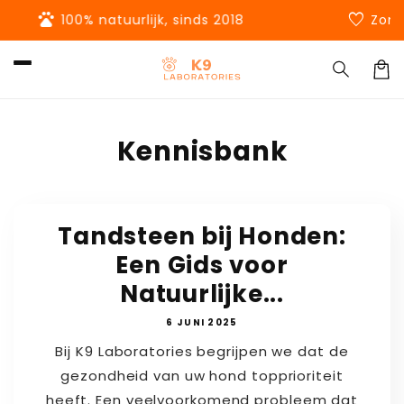
Meteen
favorite
naar de
Zonder vulstoffen of kunstmatige toevoegin
content
Winkel
Kennisbank
Tandsteen bij Honden:
Een Gids voor
Natuurlijke...
6 JUNI 2025
Bij K9 Laboratories begrijpen we dat de
gezondheid van uw hond topprioriteit
heeft. Een veelvoorkomend probleem dat