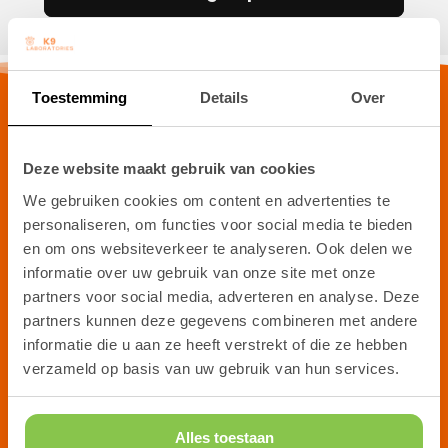
Toestemming
Details
Over
K9 Laboratories
Blankenstein 640
Deze website maakt gebruik van cookies
7943PA Meppel
We gebruiken cookies om content en advertenties te
Nederland
personaliseren, om functies voor social media te bieden
en om ons websiteverkeer te analyseren. Ook delen we
info@hondensupplement.nl
informatie over uw gebruik van onze site met onze
+31 (0)6- 25 56 56 70
partners voor social media, adverteren en analyse. Deze
Ma/Di/Do/Vr 8.30-14.00
partners kunnen deze gegevens combineren met andere
informatie die u aan ze heeft verstrekt of die ze hebben
verzameld op basis van uw gebruik van hun services.
Categorieën:
Angst/Stress
Alles toestaan