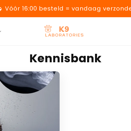
speed
Vóór 16:00 besteld = vandaag verzond
Kennisbank