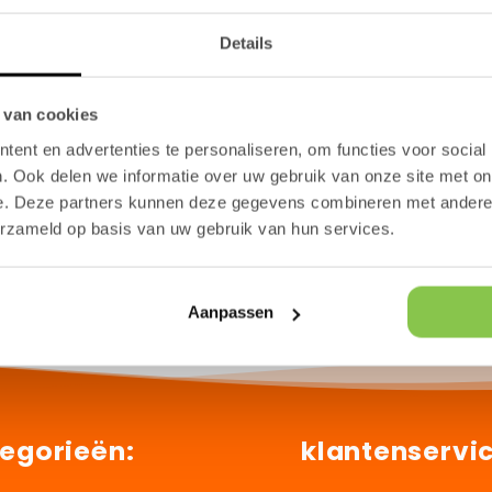
Subscribe to our email
Details
 van cookies
n our email list for exclusive offers and the latest n
ent en advertenties te personaliseren, om functies voor social
. Ook delen we informatie over uw gebruik van onze site met on
E‑mail
e. Deze partners kunnen deze gegevens combineren met andere i
erzameld op basis van uw gebruik van hun services.
Sign up
Aanpassen
egorieën:
klantenservi