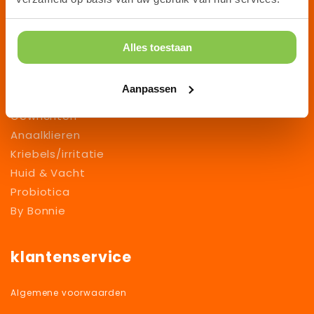
Ma/Di/Do/Vr 8.30-14.00
Alles toestaan
Categorieën:
Aanpassen
Angst/Stress
Gewrichten
Anaalklieren
Kriebels/irritatie
Huid & Vacht
Probiotica
By Bonnie
klantenservice
Algemene voorwaarden