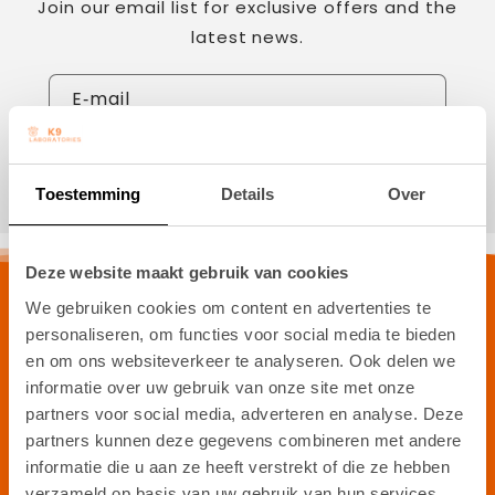
Join our email list for exclusive offers and the
latest news.
E‑mail
Sign up
Toestemming
Details
Over
Deze website maakt gebruik van cookies
K9 Laboratories
We gebruiken cookies om content en advertenties te
personaliseren, om functies voor social media te bieden
Blankenstein 640
en om ons websiteverkeer te analyseren. Ook delen we
7943PA Meppel
informatie over uw gebruik van onze site met onze
partners voor social media, adverteren en analyse. Deze
Nederland
partners kunnen deze gegevens combineren met andere
info@hondensupplement.nl
informatie die u aan ze heeft verstrekt of die ze hebben
+31 (0)6- 25 56 56 70
verzameld op basis van uw gebruik van hun services.