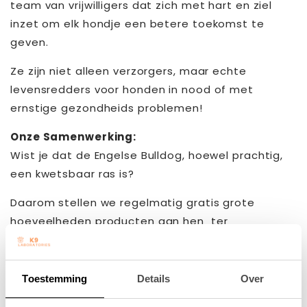
team van vrijwilligers dat zich met hart en ziel
inzet om elk hondje een betere toekomst te
geven.
Ze zijn niet alleen verzorgers, maar echte
levensredders voor honden in nood of met
ernstige gezondheids problemen!
Onze Samenwerking:
Wist je dat de Engelse Bulldog, hoewel prachtig,
een kwetsbaar ras is?
Daarom stellen we regelmatig gratis grote
hoeveelheden producten aan hen ter
beschikking.
Het team van Bullenhuisje is dan ook dol op onze
Toestemming
Details
Over
voedingssupplementen en verzorgingsproducten,
en gebruikt ze met liefde bij al hun honden in de