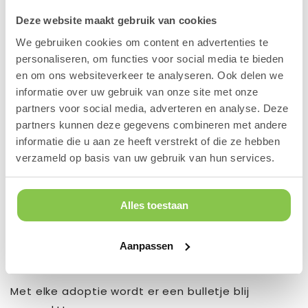
opvang.
Deze website maakt gebruik van cookies
We gebruiken cookies om content en advertenties te
Om hun geweldige inzet te ondersteunen,
personaliseren, om functies voor social media te bieden
doneren wij bovendien een welkomstpakket ter
en om ons websiteverkeer te analyseren. Ook delen we
waarde van € 75,- aan elk baasje die ervoor kiest
informatie over uw gebruik van onze site met onze
om een hondje te adopteren via het Bullenhuisje
partners voor social media, adverteren en analyse. Deze
2.0.
partners kunnen deze gegevens combineren met andere
informatie die u aan ze heeft verstrekt of die ze hebben
Hoe kan jij helpen?
verzameld op basis van uw gebruik van hun services.
Adopteren, vrijwilligen of gewoon het woord
verspreiden kan een wereld van verschil maken.
Alles toestaan
Wil je meer weten?
Bezoek hun
Bullenhuisje website
, volg ze op
social
Aanpassen
media
of bezoek een van hun vele evenementen.
Met elke adoptie wordt er een bulletje blij