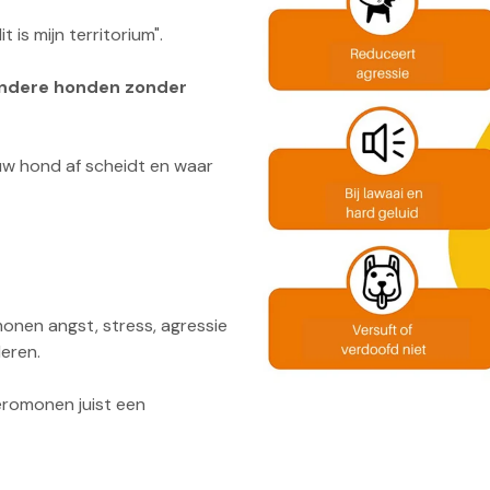
t is mijn territorium".
andere honden zonder
uw hond af scheidt en waar
monen angst, stress, agressie
deren.
feromonen juist een