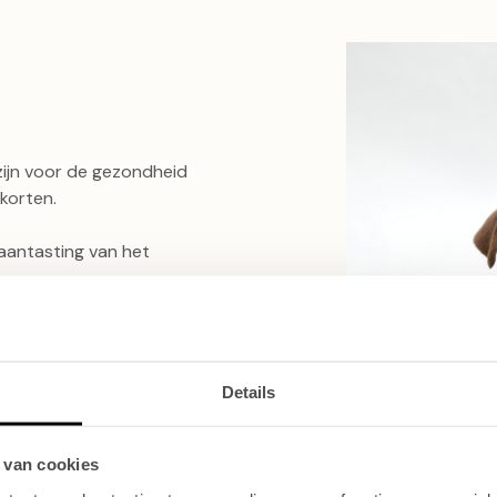
zijn voor de gezondheid
korten.
 aantasting van het
zondheidsklachten,
Details
n eenvoudig worden
pen door u als baasje!
 van cookies