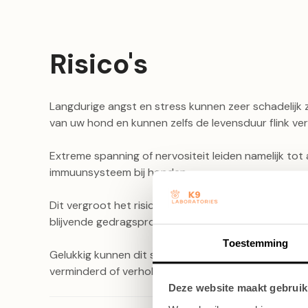
Risico's
Langdurige angst en stress kunnen zeer schadelijk 
van uw hond en kunnen zelfs de levensduur flink ver
Extreme spanning of nervositeit leiden namelijk tot
immuunsysteem bij honden.
Dit vergroot het risico op ernstige, structurele, ge
blijvende gedragsproblemen en agressie!
Toestemming
Gelukkig kunnen dit soort klachten in veel gevalle
verminderd of verholpen als er tijdig wordt ingegre
Deze website maakt gebruik