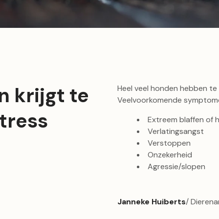
 krijgt te
Heel veel honden hebben te
Veelvoorkomende symptomen
tress
Extreem blaffen of h
Verlatingsangst
Verstoppen
Onzekerheid
Agressie/slopen
Janneke Huiberts
/ Dierena