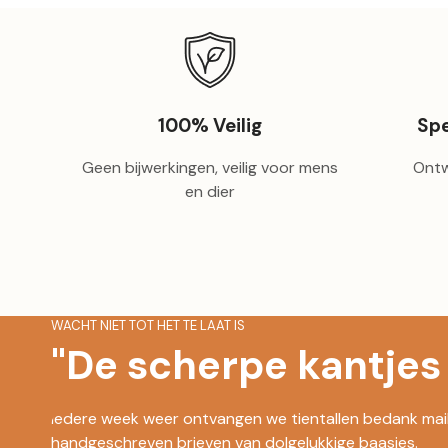
100% Veilig
Spe
Geen bijwerkingen, veilig voor mens
Ontw
en dier
WACHT NIET TOT HET TE LAAT IS
"De scherpe kantjes 
Iedere week weer ontvangen we tientallen bedank mailt
handgeschreven brieven van dolgelukkige baasjes.