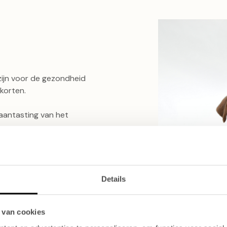
zijn voor de gezondheid
korten.
 aantasting van het
 gezondheidsklachten
,
Details
n eenvoudig worden
pen door u als baasje!
 van cookies